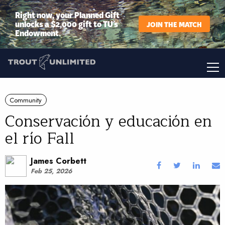
Right now, your Planned Gift
unlocks a $2,000 gift to TU’s
JOIN THE MATCH
Endowment.
Community
Conservación y educación en
el río Fall
James Corbett
Feb 25, 2026