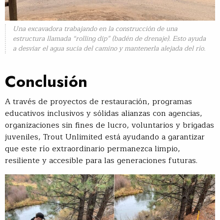
Una excavadora trabajando en la construcción de una
estructura llamada “rolling dip” (badén de drenaje). Esto ayuda
a desviar el agua sucia del camino y mantenerla alejada del río.
Conclusión
A través de proyectos de restauración, programas
educativos inclusivos y sólidas alianzas con agencias,
organizaciones sin fines de lucro, voluntarios y brigadas
juveniles, Trout Unlimited está ayudando a garantizar
que este río extraordinario permanezca limpio,
resiliente y accesible para las generaciones futuras.