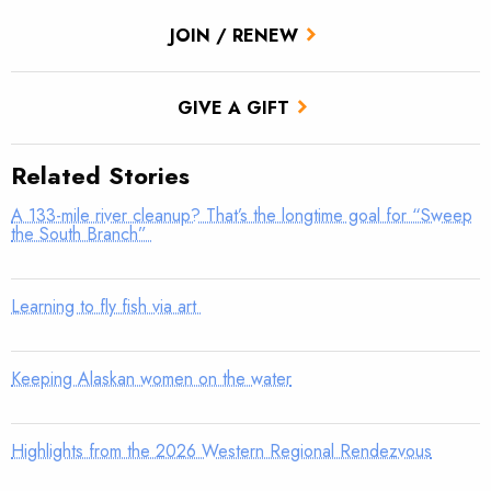
JOIN / RENEW
GIVE A GIFT
Related Stories
A 133-mile river cleanup? That’s the longtime goal for “Sweep
the South Branch”
Learning to fly fish via art
Keeping Alaskan women on the water
Highlights from the 2026 Western Regional Rendezvous