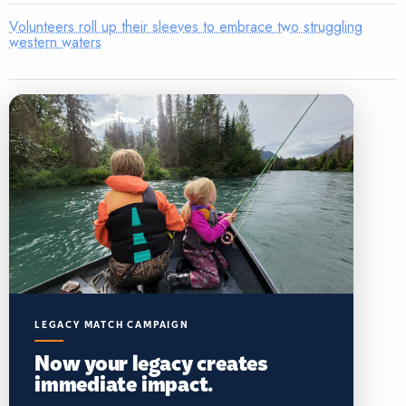
Volunteers roll up their sleeves to embrace two struggling
western waters
LEGACY MATCH CAMPAIGN
Now your legacy creates
immediate impact.